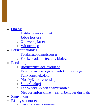
Om oss
Institutionen i korthet
Jobba hos oss
Om webbplatsen
Vår utemiljö
Forskarutbildning
Forskarutbildningskurser
Forskarskola i integrativ biologi
Forskning
Biodiversitet och evolution
Evolutionär ekologi och infektionsbiologi
Funktionell ekologi
Molekylär biovetenskap
Sinnesbiologi
Labb-, teknik- och analystjänster
Medborgarforskning – när vi behöver din hjälp
Samverkan
Biologiska museet
Om Biologiska museet