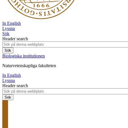
In English
Lyssna
Sök
Header search
Biologiska institutionen
Naturvetenskapliga fakulteten
In English
Lyssna
Header search