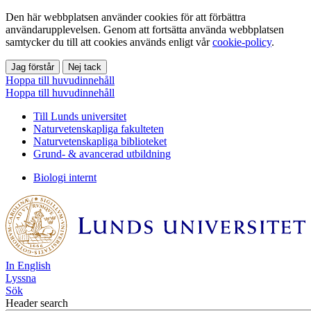
Den här webbplatsen använder cookies för att förbättra
användarupplevelsen. Genom att fortsätta använda webbplatsen
samtycker du till att cookies används enligt vår
cookie-policy
.
Jag förstår
Nej tack
Hoppa till huvudinnehåll
Hoppa till huvudinnehåll
Till Lunds universitet
Naturvetenskapliga fakulteten
Naturvetenskapliga biblioteket
Grund- & avancerad utbildning
Biologi internt
In English
Lyssna
Sök
Header search