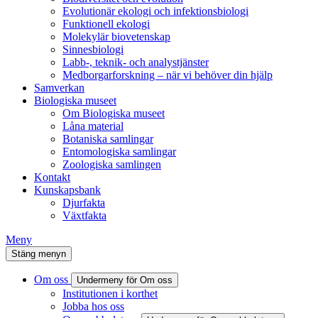
Evolutionär ekologi och infektionsbiologi
Funktionell ekologi
Molekylär biovetenskap
Sinnesbiologi
Labb-, teknik- och analystjänster
Medborgarforskning – när vi behöver din hjälp
Samverkan
Biologiska museet
Om Biologiska museet
Låna material
Botaniska samlingar
Entomologiska samlingar
Zoologiska samlingen
Kontakt
Kunskapsbank
Djurfakta
Växtfakta
Meny
Stäng menyn
Om oss
Undermeny för Om oss
Institutionen i korthet
Jobba hos oss