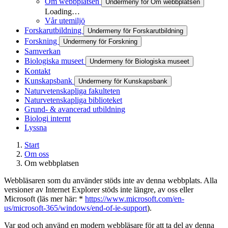
Om webbplatsen
Undermeny för Om webbplatsen
Loading…
Vår utemiljö
Forskarutbildning
Undermeny för Forskarutbildning
Forskning
Undermeny för Forskning
Samverkan
Biologiska museet
Undermeny för Biologiska museet
Kontakt
Kunskapsbank
Undermeny för Kunskapsbank
Naturvetenskapliga fakulteten
Naturvetenskapliga biblioteket
Grund- & avancerad utbildning
Biologi internt
Lyssna
Start
Om oss
Om webbplatsen
Webbläsaren som du använder stöds inte av denna webbplats. Alla
versioner av Internet Explorer stöds inte längre, av oss eller
Microsoft (läs mer här: *
https://www.microsoft.com/en-
us/microsoft-365/windows/end-of-ie-support
).
Var god och använd en modern webbläsare för att ta del av denna