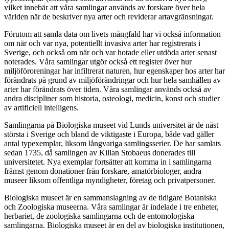
vilket innebär att våra samlingar används av forskare över hela
världen när de beskriver nya arter och reviderar artavgränsningar.
Förutom att samla data om livets mångfald har vi också information
om när och var nya, potentiellt invasiva arter har registrerats i
Sverige, och också om när och var hotade eller utdöda arter senast
noterades. Våra samlingar utgör också ett register över hur
miljöföroreningar har infiltrerat naturen, hur egenskaper hos arter har
förändrats på grund av miljöförändringar och hur hela samhällen av
arter har förändrats över tiden. Våra samlingar används också av
andra discipliner som historia, osteologi, medicin, konst och studier
av artificiell intelligens.
Samlingarna på Biologiska museet vid Lunds universitet är de näst
största i Sverige och bland de viktigaste i Europa, både vad gäller
antal typexemplar, liksom långvariga samlingsserier. De har samlats
sedan 1735, då samlingen av Kilian Stobaeus donerades till
universitetet. Nya exemplar fortsätter att komma in i samlingarna
främst genom donationer från forskare, amatörbiologer, andra
museer liksom offentliga myndigheter, företag och privatpersoner.
Biologiska museet är en sammanslagning av de tidigare Botaniska
och Zoologiska museerna. Våra samlingar är indelade i tre enheter,
herbariet, de zoologiska samlingarna och de entomologiska
samlingarna. Biologiska museet är en del av biologiska institutionen,