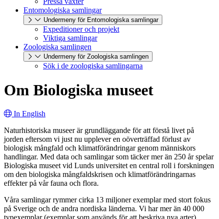
Pressa växter
Entomologiska samlingar
Undermeny för Entomologiska samlingar
Expeditioner och projekt
Viktiga samlingar
Zoologiska samlingen
Undermeny för Zoologiska samlingen
Sök i de zoologiska samlingarna
Om Biologiska museet
In English
Naturhistoriska museer är grundläggande för att förstå livet på
jorden eftersom vi just nu upplever en oöverträffad förlust av
biologisk mångfald och klimatförändringar genom människors
handlingar. Med data och samlingar som täcker mer än 250 år spelar
Biologiska museet vid Lunds universitet en central roll i forskningen
om den biologiska mångfaldskrisen och klimatförändringarnas
effekter på vår fauna och flora.
Våra samlingar rymmer cirka 13 miljoner exemplar med stort fokus
på Sverige och de andra nordiska länderna. Vi har mer än 40 000
typexemplar (exemplar som används för att beskriva nya arter),