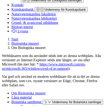
Undermeny för Zoologiska samlingen
Kontakt
Kunskapsbank
Undermeny för Kunskapsbank
Naturvetenskapliga fakulteten
Naturvetenskapliga biblioteket
Grund- & avancerad utbildning
Biologi internt
Lyssna
Start
Biologiska museet
Om Biologiska museet
Webbläsaren som du använder stöds inte av denna webbplats. Alla
versioner av Internet Explorer stöds inte längre, av oss eller
Microsoft (läs mer här: *
https://www.microsoft.com/en-
us/microsoft-365/windows/end-of-ie-support
).
Var god och använd en modern webbläsare för att ta del av denna
webbplats, som t.ex. nyaste versioner av Edge, Chrome, Firefox
eller Safari osv.
Om Biologiska museet
Låna material
Botaniska samlingar
Undermeny för Botaniska samlingar