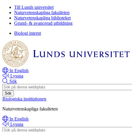
Hoppa
Hoppa
Till Lunds universitet
till
till
Naturvetenskapliga fakulteten
huvudinnehåll
huvudinnehåll
Naturvetenskapliga biblioteket
Grund- & avancerad utbildning
Biologi internt
In English
Lyssna
Sök
Header
search
Biologiska institutionen
Naturvetenskapliga fakulteten
In English
Lyssna
Header