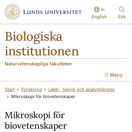
Hoppa till huvudinnehåll
Hoppa till huvudinnehåll
In
English
Sök
Biologiska
institutionen
Naturvetenskapliga fakulteten
Meny
Start
Forskning
Labb-, teknik och analystjänster
Mikroskopi för biovetenskaper
Mikroskopi för
biovetenskaper