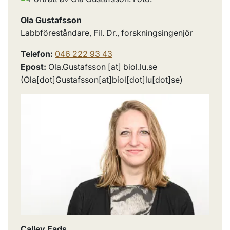
Ola Gustafsson
Labbföreståndare, Fil. Dr., forskningsingenjör
Telefon:
046 222 93 43
Epost:
Ola
.
Gustafsson
[at]
biol
.
lu
.
se
(Ola[dot]Gustafsson[at]biol[dot]lu[dot]se)
Calley Eads