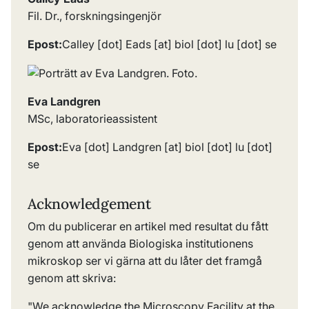
Fil. Dr., forskningsingenjör
Epost:
Calley
[dot]
Eads
[at]
biol
[dot]
lu
[dot]
se
Eva Landgren
MSc, laboratorieassistent
Epost:
Eva
[dot]
Landgren
[at]
biol
[dot]
lu
[dot]
se
Acknowledgement
Om du publicerar en artikel med resultat du fått
genom att använda Biologiska institutionens
mikroskop ser vi gärna att du låter det framgå
genom att skriva:
"
We acknowledge the Microscopy Facility at the